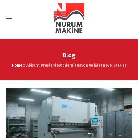
Blog
Home
»
Abkant Preslerde Modernizasyon ve İşletmeye Katkısı