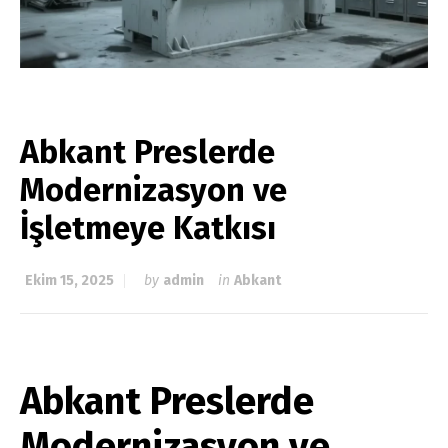
Abkant Preslerde
Modernizasyon ve
İşletmeye Katkısı
Ekim 15, 2025
by
admin
in
Abkant
Abkant Preslerde
Modernizasyon
ve