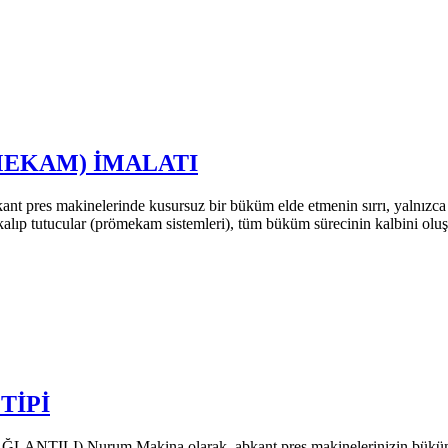
MEKAM) İMALATI
lerinde kusursuz bir büküm elde etmenin sırrı, yalnızca güçlü b
 kalıp tutucular (prömekam sistemleri), tüm büküm sürecinin kalbini o
TİPİ
) Nurum Makina olarak, abkant pres makinelerinizin büküm perfo