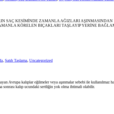
IN SAÇ KESİMİNDE ZAMANLA AĞIZLARI AŞINMASINDAN
AMANLA KÖRELEN BIÇAKLARI TAŞLAYIP YERİNE BAĞLA
fa
,
Satıh Taşlama
,
Uncategorized
an Avrupa kalıplar eğilmeler veya aşınmalar sebebi ile kullanılmaz hal
a sonrası kalıp ucundaki sertliğin yok olma ihtimali olabilir.