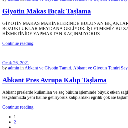
Giyotin Makas Bıçak Taşlama
GİYOTİN MAKAS MAKİNELERİNDE BULUNAN BIÇAKLAR
BOZUKLUKLAR MEYDANA GELİYOR. İŞLETMEMİZ BU Z
HİZMETİNİDE YAPMAKTAN KAÇINMIYORUZ
Continue reading
Ocak 26, 2021
by
admin
in
Abkant ve Giyotin Tamiri
,
Abkant ve Giyotin Tamiri Say
Abkant Pres Avrupa Kalıp Taşlama
Abkant preslerde kullanılan ve saç büküm işleminde büyük etken sağlay
tezgahımızda yeni haline getiriyoruz.kalıplardaki eğrilik çok ise taşlam
Continue reading
1
2