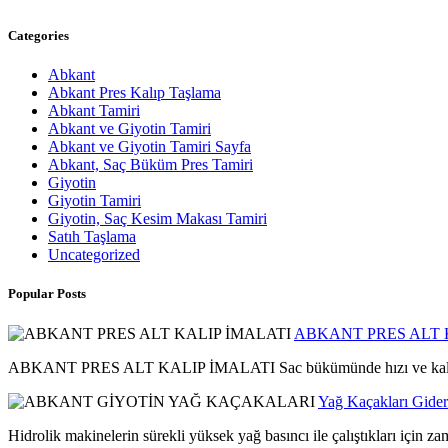
Categories
Abkant
Abkant Pres Kalıp Taşlama
Abkant Tamiri
Abkant ve Giyotin Tamiri
Abkant ve Giyotin Tamiri Sayfa
Abkant, Saç Büküm Pres Tamiri
Giyotin
Giyotin Tamiri
Giyotin, Saç Kesim Makası Tamiri
Satıh Taşlama
Uncategorized
Popular Posts
ABKANT PRES ALT 
ABKANT PRES ALT KALIP İMALATI Sac bükümünde hızı ve kaliteyi alt
Yağ Kaçakları Gider
Hidrolik makinelerin sürekli yüksek yağ basıncı ile çalıştıkları için z