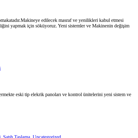
makatadır.Makineye edilecek masraf ve yenilikleri kabul etmesi
liğini yapmak için söküyoruz. Yeni sistemler ve Makinenin değişim
i
mekte eski tip elekrik panoları ve kontrol ünitelerini yeni sistem ve
i
,
Satıh Taşlama
,
Uncategorized