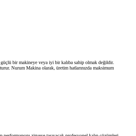
ir makineye veya iyi bir kalıba sahip olmak değildir.
luşturur. Nurum Makina olarak, üretim hatlarınızda maksimum
rmansını zirveye taşıyacak profesyonel kalıp çözümleri