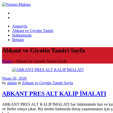
Anasayfa
Abkant ve Giyotin Tamiri
Hakkımızda
İletişim
Abkant ve Giyotin Tamiri Sayfa
Home
»
Abkant ve Giyotin Tamiri Sayfa
Nisan 26, 2026
by
admin
in
Abkant ve Giyotin Tamiri Sayfa
ABKANT PRES ALT KALIP İMALATI
ABKANT PRES ALT KALIP İMALATI Sac bükümünde hızı ve kaliteyi alt k
ve fireler ortaya çıkar. Biz üretim hattınızda duruş yaşamamanız iç