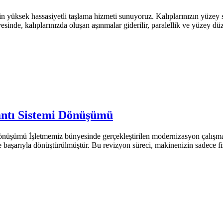
n yüksek hassasiyetli taşlama hizmeti sunuyoruz. Kalıplarınızın yüzey se
ayesinde, kalıplarınızda oluşan aşınmalar giderilir, paralellik ve yüzey
antı Sistemi Dönüşümü
şümü İşletmemiz bünyesinde gerçekleştirilen modernizasyon çalışmalar
ne başarıyla dönüştürülmüştür. Bu revizyon süreci, makinenizin sadece 