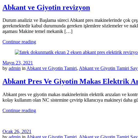
Abkant ve Giyotin revizyon
Durum analiziz ve Başlama süreci Abkant pres makinelerinde çok çeşi
gerekmektedir kabul durumunda gereken işlemlere sözlemeler ve nakli
aşaması Makine temel mekanik […]
Continue reading
Mayıs 23, 2021
by
admin
in
Abkant ve Giyotin Tamiri
,
Abkant ve Giyotin Tamiri Say
Abkant Pres Ve Giyotin Makas Elektrik Ar
Abkant pres ve giyotin makas makinelerinin elektrik arızaları ve kontr
kolay kullanım olan NC sistemine çevirip kllanıcıya makineyi daha güv
Continue reading
Ocak 26, 2021
by
admin
in
Abkant ve Giyotin Tamiri
,
Abkant ve Giyotin Tamiri Say