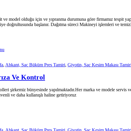
t ve model olduğu için ve yıpranma durumuna göre firmamız tespit yap
ye doğrultusunda başlanır. Dağıtma süreci Makineyi işlemleri ve temiz
fa
,
Abkant, Saç Büküm Pres Tamiri
,
Giyotin, Saç Kesim Makası Tamir
ıza Ve Kontrol
olleri şirkemiz bünyesinde yapılmaktadır.Her marka ve modele servis ver
enli ve daha kullanışlı haline getiriyoruz
fa
,
Abkant, Saç Büküm Pres Tamiri
,
Giyotin, Saç Kesim Makası Tamir