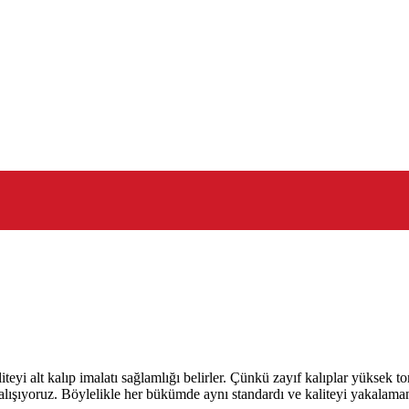
alıp imalatı sağlamlığı belirler. Çünkü zayıf kalıplar yüksek tonaj
in çalışıyoruz. Böylelikle her bükümde aynı standardı ve kaliteyi ya