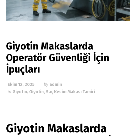
Giyotin Makaslarda
Operatör Güvenliği İçin
İpuçları
Ekim 12, 2025
by
admin
in
Giyotin
,
Giyotin, Saç Kesim Makası Tamiri
Giyotin Makaslarda