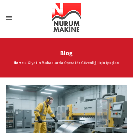
Blog
Home
»
Giyotin Makaslarda Operatör Güvenliği İçin İpuçları