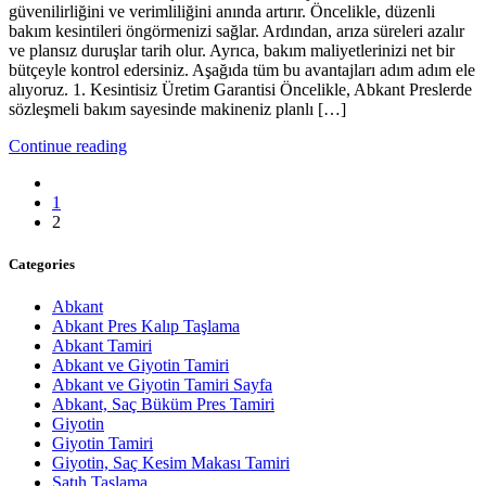
güvenilirliğini ve verimliliğini anında artırır. Öncelikle, düzenli
bakım kesintileri öngörmenizi sağlar. Ardından, arıza süreleri azalır
ve plansız duruşlar tarih olur. Ayrıca, bakım maliyetlerinizi net bir
bütçeyle kontrol edersiniz. Aşağıda tüm bu avantajları adım adım ele
alıyoruz. 1. Kesintisiz Üretim Garantisi Öncelikle, Abkant Preslerde
sözleşmeli bakım sayesinde makineniz planlı […]
Continue reading
1
2
Categories
Abkant
Abkant Pres Kalıp Taşlama
Abkant Tamiri
Abkant ve Giyotin Tamiri
Abkant ve Giyotin Tamiri Sayfa
Abkant, Saç Büküm Pres Tamiri
Giyotin
Giyotin Tamiri
Giyotin, Saç Kesim Makası Tamiri
Satıh Taşlama