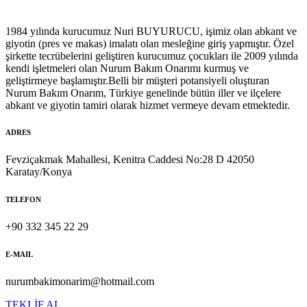
1984 yılında kurucumuz Nuri BUYURUCU, işimiz olan abkant ve
giyotin (pres ve makas) imalatı olan mesleğine giriş yapmıştır. Özel
şirkette tecrübelerini geliştiren kurucumuz çocukları ile 2009 yılında
kendi işletmeleri olan Nurum Bakım Onarımı kurmuş ve
geliştirmeye başlamıştır.Belli bir müşteri potansiyeli oluşturan
Nurum Bakım Onarım, Türkiye genelinde bütün iller ve ilçelere
abkant ve giyotin tamiri olarak hizmet vermeye devam etmektedir.
ADRES
Fevziçakmak Mahallesi, Kenitra Caddesi No:28 D 42050
Karatay/Konya
TELEFON
+90 332 345 22 29
E-MAIL
nurumbakimonarim@hotmail.com
TEKLİF AL