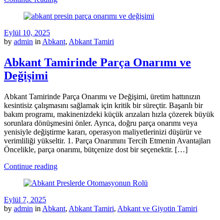
Eylül 10, 2025
by
admin
in
Abkant
,
Abkant Tamiri
Abkant Tamirinde Parça Onarımı ve
Değişimi
Abkant Tamirinde Parça Onarımı ve Değişimi, üretim hattınızın
kesintisiz çalışmasını sağlamak için kritik bir süreçtir. Başarılı bir
bakım programı, makinenizdeki küçük arızaları hızla çözerek büyük
sorunlara dönüşmesini önler. Ayrıca, doğru parça onarımı veya
yenisiyle değiştirme kararı, operasyon maliyetlerinizi düşürür ve
verimliliği yükseltir. 1. Parça Onarımını Tercih Etmenin Avantajları
Öncelikle, parça onarımı, bütçenize dost bir seçenektir. […]
Continue reading
Eylül 7, 2025
by
admin
in
Abkant
,
Abkant Tamiri
,
Abkant ve Giyotin Tamiri