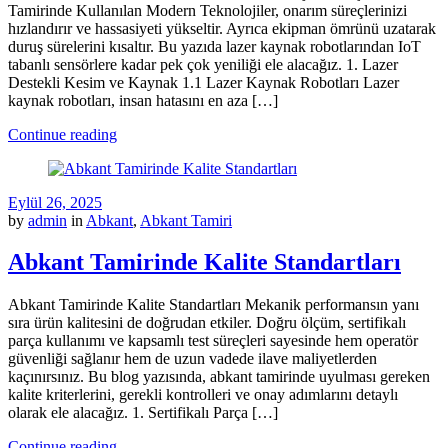
Tamirinde Kullanılan Modern Teknolojiler, onarım süreçlerinizi
hızlandırır ve hassasiyeti yükseltir. Ayrıca ekipman ömrünü uzatarak
duruş sürelerini kısaltır. Bu yazıda lazer kaynak robotlarından IoT
tabanlı sensörlere kadar pek çok yeniliği ele alacağız. 1. Lazer
Destekli Kesim ve Kaynak 1.1 Lazer Kaynak Robotları Lazer
kaynak robotları, insan hatasını en aza […]
Continue reading
Eylül 26, 2025
by
admin
in
Abkant
,
Abkant Tamiri
Abkant Tamirinde Kalite Standartları
Abkant Tamirinde Kalite Standartları Mekanik performansın yanı
sıra ürün kalitesini de doğrudan etkiler. Doğru ölçüm, sertifikalı
parça kullanımı ve kapsamlı test süreçleri sayesinde hem operatör
güvenliği sağlanır hem de uzun vadede ilave maliyetlerden
kaçınırsınız. Bu blog yazısında, abkant tamirinde uyulması gereken
kalite kriterlerini, gerekli kontrolleri ve onay adımlarını detaylı
olarak ele alacağız. 1. Sertifikalı Parça […]
Continue reading