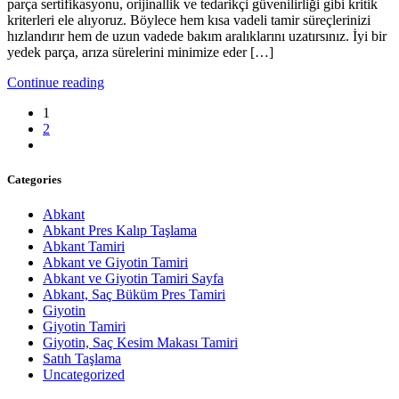
parça sertifikasyonu, orijinallik ve tedarikçi güvenilirliği gibi kritik
kriterleri ele alıyoruz. Böylece hem kısa vadeli tamir süreçlerinizi
hızlandırır hem de uzun vadede bakım aralıklarını uzatırsınız. İyi bir
yedek parça, arıza sürelerini minimize eder […]
Continue reading
1
2
Categories
Abkant
Abkant Pres Kalıp Taşlama
Abkant Tamiri
Abkant ve Giyotin Tamiri
Abkant ve Giyotin Tamiri Sayfa
Abkant, Saç Büküm Pres Tamiri
Giyotin
Giyotin Tamiri
Giyotin, Saç Kesim Makası Tamiri
Satıh Taşlama
Uncategorized