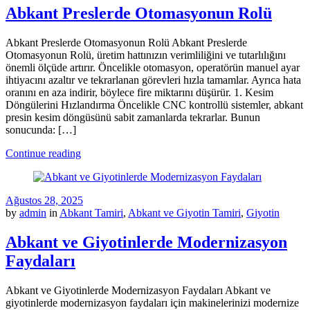
Abkant Preslerde Otomasyonun Rolü
Abkant Preslerde Otomasyonun Rolü Abkant Preslerde
Otomasyonun Rolü, üretim hattınızın verimliliğini ve tutarlılığını
önemli ölçüde artırır. Öncelikle otomasyon, operatörün manuel ayar
ihtiyacını azaltır ve tekrarlanan görevleri hızla tamamlar. Ayrıca hata
oranını en aza indirir, böylece fire miktarını düşürür. 1. Kesim
Döngülerini Hızlandırma Öncelikle CNC kontrollü sistemler, abkant
presin kesim döngüsünü sabit zamanlarda tekrarlar. Bunun
sonucunda: […]
Continue reading
Ağustos 28, 2025
by
admin
in
Abkant Tamiri
,
Abkant ve Giyotin Tamiri
,
Giyotin
Abkant ve Giyotinlerde Modernizasyon
Faydaları
Abkant ve Giyotinlerde Modernizasyon Faydaları Abkant ve
giyotinlerde modernizasyon faydaları için makinelerinizi modernize