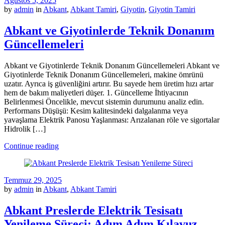
Ağustos 5, 2025
by
admin
in
Abkant
,
Abkant Tamiri
,
Giyotin
,
Giyotin Tamiri
Abkant ve Giyotinlerde Teknik Donanım
Güncellemeleri
Abkant ve Giyotinlerde Teknik Donanım Güncellemeleri Abkant ve
Giyotinlerde Teknik Donanım Güncellemeleri, makine ömrünü
uzatır. Ayrıca iş güvenliğini artırır. Bu sayede hem üretim hızı artar
hem de bakım maliyetleri düşer. 1. Güncelleme İhtiyacının
Belirlenmesi Öncelikle, mevcut sistemin durumunu analiz edin.
Performans Düşüşü: Kesim kalitesindeki dalgalanma veya
yavaşlama Elektrik Panosu Yaşlanması: Arızalanan röle ve sigortalar
Hidrolik […]
Continue reading
Temmuz 29, 2025
by
admin
in
Abkant
,
Abkant Tamiri
Abkant Preslerde Elektrik Tesisatı
Yenileme Süreci: Adım Adım Kılavuz