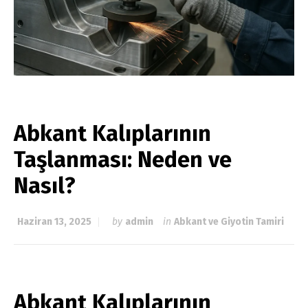
Abkant Kalıplarının
Taşlanması: Neden ve
Nasıl?
Haziran 13, 2025
by
admin
in
Abkant ve Giyotin Tamiri
Abkant
Kalıplarının